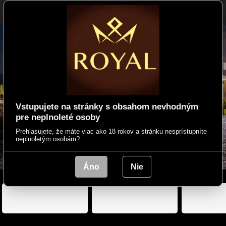
*
60
minút
Otvorené
Prihlásiť
Vstupujete na stránky s obsahom nevhodným
pre neplnoleté osoby
ROYAL M
Prehlasujete, že máte viac ako 18 rokov a stránku nesprístupníte
neplnoletým osobám?
Áno
Nie