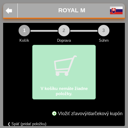
ROYAL M
1
2
3
Košík
Doprava
Súhrn
V košíku nemáte žiadne
položky.
Vložiť zľavový/darčekový kupón
Späť (pridať položku)